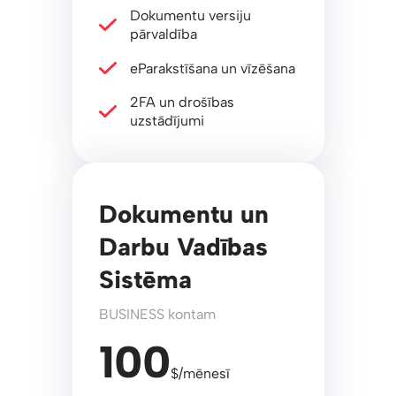
Dokumentu versiju
pārvaldība
eParakstīšana un vīzēšana
2FA un drošības
uzstādījumi
Dokumentu un
Darbu Vadības
Sistēma
BUSINESS kontam
100
$/mēnesī