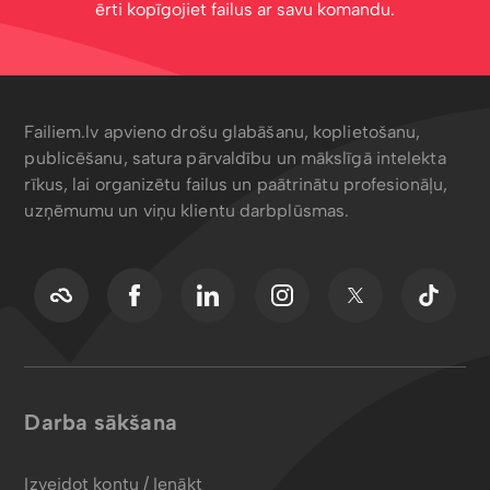
ērti kopīgojiet failus ar savu komandu.
Failiem.lv apvieno drošu glabāšanu, koplietošanu,
publicēšanu, satura pārvaldību un mākslīgā intelekta
rīkus, lai organizētu failus un paātrinātu profesionāļu,
uzņēmumu un viņu klientu darbplūsmas.
Darba sākšana
Izveidot kontu / Ienākt