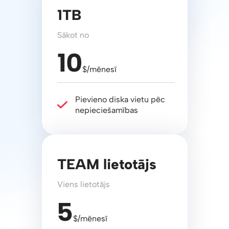
1TB
Sākot no
10
$/mēnesī
Pievieno diska vietu pēc
nepieciešamības
TEAM lietotājs
Viens lietotājs
5
$/mēnesī