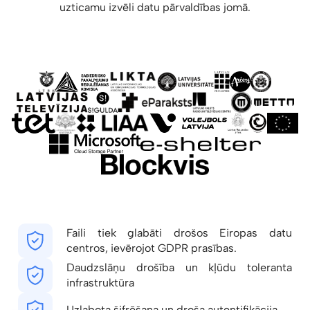
uzticamu izvēli datu pārvaldības jomā.
Faili tiek glabāti drošos Eiropas datu
centros, ievērojot GDPR prasības.
Daudzslāņu drošība un kļūdu toleranta
infrastruktūra
Uzlabota šifrēšana un droša autentifikācija