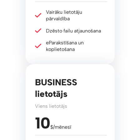
Vairāku lietotāju
pārvaldība
Dzēsto failu atjaunošana
eParakstīšana un
koplietošana
BUSINESS
lietotājs
Viens lietotājs
10
$/mēnesī