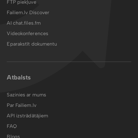
FTP piekļuve
Failiem.lv Discover
AI chat.files.fm
Videokonferences
Eparakstīt dokumentu
Atbalsts
Sazinies ar mums
Par Failiem.lv
API izstrādātājiem
FAQ
Blogs