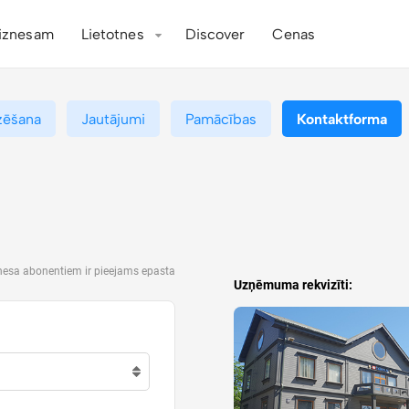
iznesam
Lietotnes
Discover
Cenas
zēšana
Jautājumi
Pamācības
Kontaktforma
znesa abonentiem ir pieejams epasta
Uzņēmuma rekvizīti: