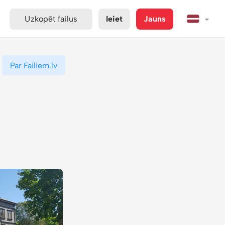
Uzkopēt failus
Ieiet
Jauns
Par Failiem.lv