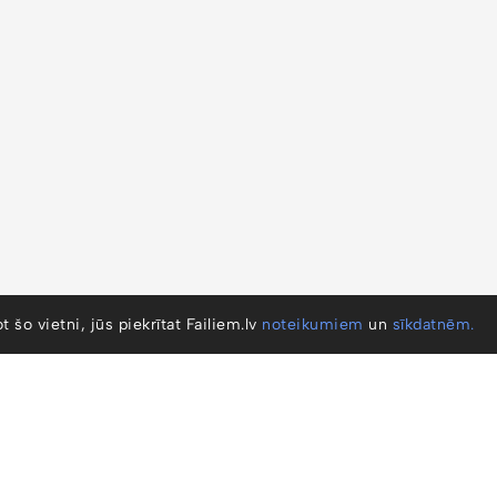
ot šo vietni, jūs piekrītat Failiem.lv
noteikumiem
un
sīkdatnēm.