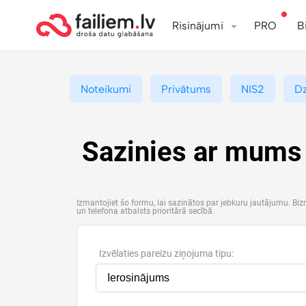
Risinājumi
PRO
B
Noteikumi
Privātums
NIS2
D
Sazinies ar mums
Izmantojiet šo formu, lai sazinātos par jebkuru jautājumu. Bi
un telefona atbalsts prioritārā secībā.
Izvēlaties pareizu ziņojuma tipu: