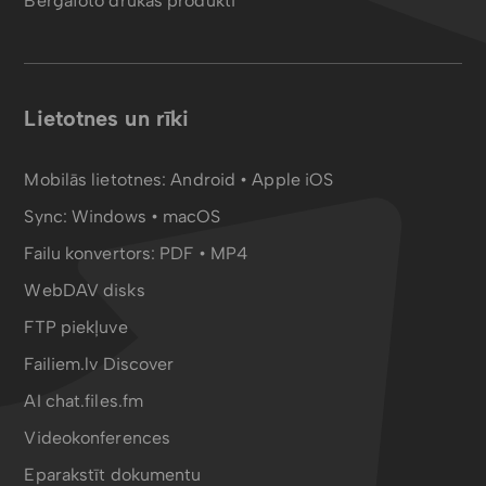
Bergafoto drukas produkti
Lietotnes un rīki
Mobilās lietotnes:
Android
•
Apple iOS
Sync:
Windows • macOS
Failu konvertors:
PDF
•
MP4
WebDAV disks
FTP piekļuve
Failiem.lv Discover
AI chat.files.fm
Videokonferences
Eparakstīt dokumentu