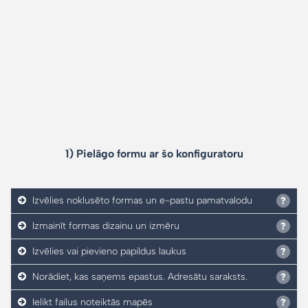
1) Pielāgo formu ar šo konfiguratoru
Izvēlies noklusēto formas un e-pastu pamatvalodu
Izmainīt formas dizainu un izmēru
Izvēlies vai pievieno papildus laukus
Norādiet, kas saņems epastus. Adresātu saraksts.
Ielikt failus noteiktās mapēs