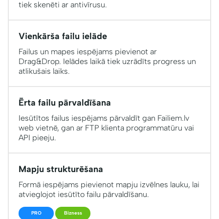
tiek skenēti ar antivīrusu.
Vienkārša failu ielāde
Failus un mapes iespējams pievienot ar
Drag&Drop. Ielādes laikā tiek uzrādīts progress un
atlikušais laiks.
Ērta failu pārvaldīšana
Iesūtītos failus iespējams pārvaldīt gan Failiem.lv
web vietnē, gan ar FTP klienta programmatūru vai
API pieeju.
Mapju strukturēšana
Formā iespējams pievienot mapju izvēlnes lauku, lai
atvieglojot iesūtīto failu pārvaldīšanu.
PRO
Bizness