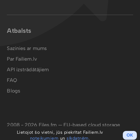
Atbalsts
Sazinies ar mums
Par Failiem.lv
API izstrādātājiem
FAQ
Blogs
2008 - 2026 Files.fm — EU-based cloud storage
Lietojot šo vietni, jūs piekrītat Failiem.lv
OK
noteikumiem
un
sīkdatnēm.