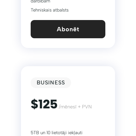
darbībām
Tehniskais atbalsts
Abonēt
BUSINESS
$125
/mēnesī + PVN
5TB un 10 lietotāji iekļauti