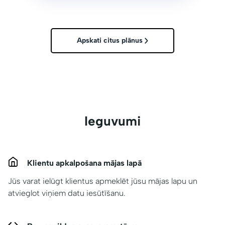
Apskati citus plānus
Ieguvumi
Klientu apkalpošana mājas lapā
Jūs varat ielūgt klientus apmeklēt jūsu mājas lapu un
atvieglot viņiem datu iesūtīšanu.