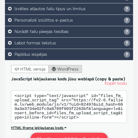
Izvēlies atļautos failu tipus un limitus
Personalizē izsūtītos e-pastus
Norādīt failu pieejas tiesības
Labot formas tekstus
Papildus iespējas
HTML versija
WordPress
JavaScript iekļaušanas kods jūsu weblapā (copy & paste)
Kopēt kodu
<script type="text/javascript" id="files_fm_
upload_script_tag" src="https://fv2-6.failie
m.lv/web_module/js/v1/?uid=82497&uid_hash=66
9a3e3734e02fc9a8789f993f2263bf&language=lv&i
nsert_before_id=files_fm_upload_script_tag&t
ype=inline-form"></script>
HTML iframe iekļaušanas kods