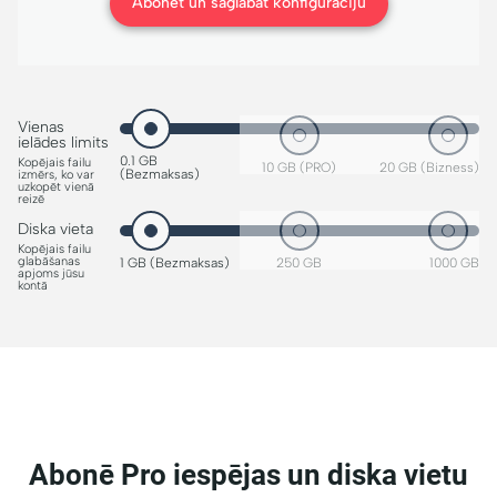
Abonēt un saglabāt konfigurāciju
Vienas
ielādes limits
0.1 GB
Kopējais failu
10 GB (PRO)
20 GB (Bizness)
(Bezmaksas)
izmērs, ko var
uzkopēt vienā
reizē
Diska vieta
Kopējais failu
glabāšanas
1 GB (Bezmaksas)
250 GB
1000 GB
apjoms jūsu
kontā
Abonē Pro iespējas un diska vietu