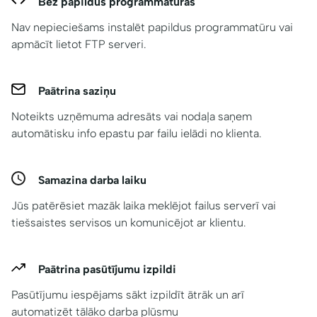
Bez papildus programmatūras
Nav nepieciešams instalēt papildus programmatūru vai
apmācīt lietot FTP serveri.
Paātrina saziņu
Noteikts uzņēmuma adresāts vai nodaļa saņem
automātisku info epastu par failu ielādi no klienta.
Samazina darba laiku
Jūs patērēsiet mazāk laika meklējot failus serverī vai
tiešsaistes servisos un komunicējot ar klientu.
Paātrina pasūtījumu izpildi
Pasūtījumu iespējams sākt izpildīt ātrāk un arī
automatizēt tālāko darba plūsmu