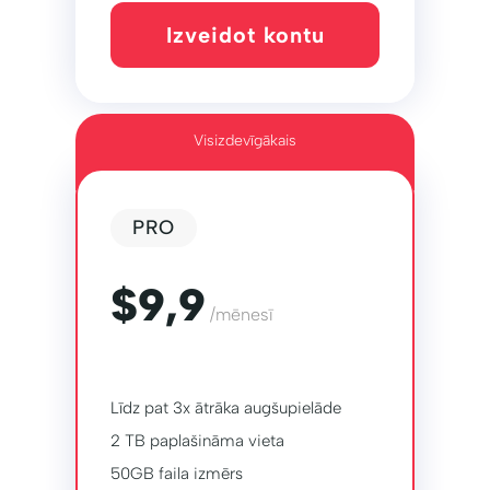
Izveidot kontu
Visizdevīgākais
PRO
$9,9
/mēnesī
Līdz pat 3x ātrāka augšupielāde
2 TB paplašināma vieta
50GB faila izmērs