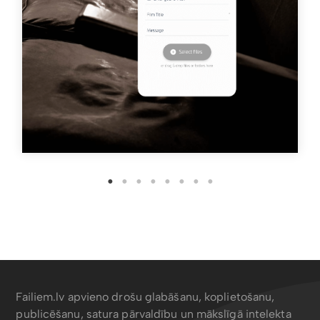
Failiem.lv apvieno drošu glabāšanu, koplietošanu,
publicēšanu, satura pārvaldību un mākslīgā intelekta