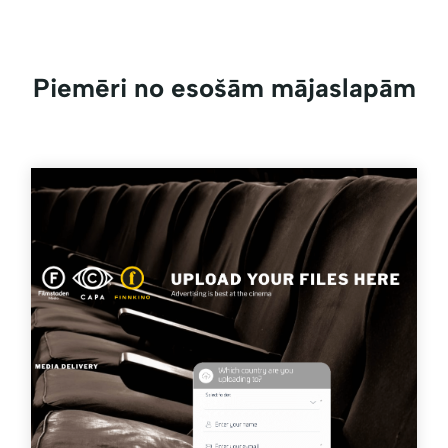
Piemēri no esošām mājaslapām