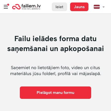
Ieiet
Jauns
Failu ielādes forma datu
saņemšanai un apkopošanai
Saņemiet no lietotājiem foto, video un citus
materiālus jūsu folderī, profilā vai mājaslapā.
Pielāgot manu formu