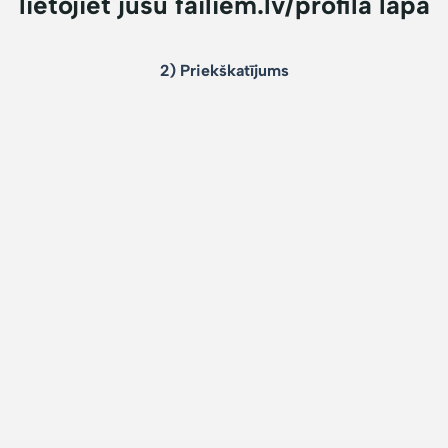
lietojiet jūsu failiem.lv/profila lapā
2) Priekškatījums