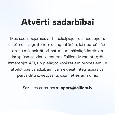
Atvērti sadarbībai
Mēs sadarbojamies ar IT pakalpojumu sniedzējiem,
sistēmu integratoriem un aģentūrām, lai nodrošinātu
drošu mākoņkrātuvi, saturu un mākslīgā intelekta
darbplūsmas viņu klientiem. Failiem.lv var integrēt,
izmantojot API, un pielāgot konkrētiem procesiem un
atbilstības vajadzībām. Ja meklējat integrācijas vai
pārvaldītu izvietošanu, sazinieties ar mums.
Sazinies ar mums
support@failiem.lv