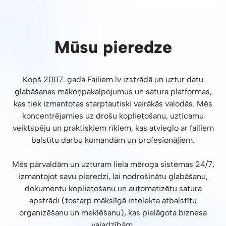
Mūsu pieredze
Kopš 2007. gada Failiem.lv izstrādā un uztur datu
glabāšanas mākoņpakalpojumus un satura platformas,
kas tiek izmantotas starptautiski vairākās valodās. Mēs
koncentrējamies uz drošu koplietošanu, uzticamu
veiktspēju un praktiskiem rīkiem, kas atvieglo ar failiem
balstītu darbu komandām un profesionāļiem.
Mēs pārvaldām un uzturam liela mēroga sistēmas 24/7,
izmantojot savu pieredzi, lai nodrošinātu glabāšanu,
dokumentu koplietošanu un automatizētu satura
apstrādi (tostarp mākslīgā intelekta atbalstītu
organizēšanu un meklēšanu), kas pielāgota biznesa
vajadzībām.