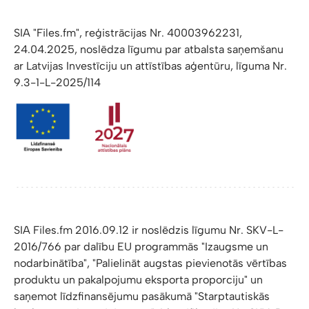
SIA "Files.fm", reģistrācijas Nr. 40003962231,
24.04.2025, noslēdza līgumu par atbalsta saņemšanu
ar Latvijas Investīciju un attīstības aģentūru, līguma Nr.
9.3-1-L-2025/114
SIA Files.fm 2016.09.12 ir noslēdzis līgumu Nr. SKV-L-
2016/766 par dalību EU programmās "Izaugsme un
nodarbinātība", "Palielināt augstas pievienotās vērtības
produktu un pakalpojumu eksporta proporciju" un
saņemot līdzfinansējumu pasākumā "Starptautiskās