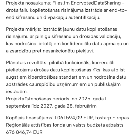
Projekta nosaukums: Files.fm EncryptedDataSharing -
droša failu koplietošanas risinājuma izstrāde ar end-to-
end šifrēšanu un divpakāpju autentifikāciju.
Projekta mērķis: izstrādāt jaunu datu koplietošanas
risinājumu ar pilnīgu šifrēšanu un drošības validāciju,
kas nodrošina lietotājiem konfidenciālu datu apmaiņu un
aizsardzību pret nesankcionētu piekļuvi.
Plānotais rezultāts: pilnībā funkcionāls, komerciāli
pielietojams drošas datu koplietošanas rīks, kas atbilst
augstiem kiberdrošības standartiem un nodrošina datu
apstrādes caurspīdību uzņēmumiem un publiskajām
iestādēm.
Projekta īstenošanas periods: no 2025. gada 1.
septembra līdz 2027. gada 28. februārim.
Kopējais finansējums: 1 061 594,09 EUR, tostarp Eiropas
Reģionālās attīstības fonda un valsts budžeta atbalsts
676 846,74 EUR