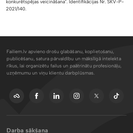
konkurētspējas veicināšana". Identifikācijas Nr. SKV-P-
2021/140.
Failiem.lv apvieno drošu glabāšanu, koplietošanu,
publicēšanu, satura pārvaldību un mākslīgā intelekta
rīkus, lai organizētu failus un paātrinātu profesionāļu,
uzņēmumu un viņu klientu darbplūsmas.
Darba sākšana