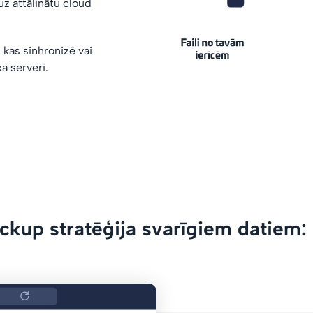
uz attālinātu cloud
 kas sinhronizē vai
a serveri.
ckup stratēģija svarīgiem datiem: 