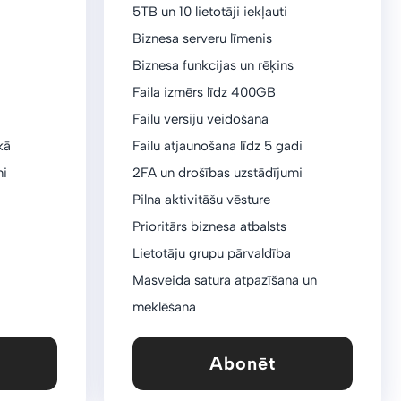
5TB un 10 lietotāji iekļauti
Biznesa serveru līmenis
a
Biznesa funkcijas un rēķins
Faila izmērs līdz 400GB
Failu versiju veidošana
kā
Failu atjaunošana līdz 5 gadi
mi
2FA un drošības uzstādījumi
Pilna aktivitāšu vēsture
Prioritārs biznesa atbalsts
Lietotāju grupu pārvaldība
Masveida satura atpazīšana un
meklēšana
Abonēt