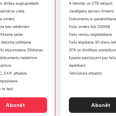
3x ātrāka augšupielāde
4 lietotāji un 2TB iekļauti
lašināma vieta
Jaudīgāks serveru līmenis
a izmērs
Dokumentu e-parakstīšan
na bez reklāmām
Faila izmērs līdz 200GB
likšana saitei
Failu versiju saglabāšana
 datuma uzlikšana
Failu atgūšana 30 dienu lai
ilu atjaunošana 30dienas
2FA un drošības uzstādīju
a dokumentu redaktors
Epasta paziņojumi par failu
daktors
darbībām
, EXIF ​​atbalsts
Tehniskais atbalsts
 atpazīšana
 to text
Abonēt
Abonēt