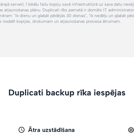
ajā serverī, 1 lokālu failu kopiju savā infrastruktūrā uz sava datu nesē
ijas atjaunošanas plānu. Duplicati rīks pamatā ir domāts IT administrat
emēram:
"ik dienu un glabāt pēdējās 30 dienas"
, "ik nedēļu un glabāt pē
zēs nodalīt kopijas, drošumam un atjaunošanas procesa ātrumam.
Duplicati backup rīka iespējas
Ātra uzstādīšana