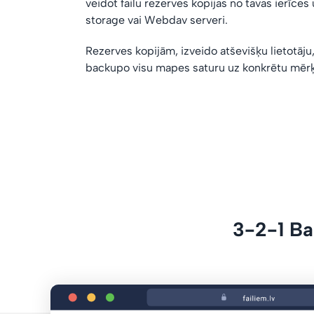
veidot failu rezerves kopijas no tavas ierīces 
storage vai Webdav serveri.
Rezerves kopijām, izveido atševišķu lietotāju,
backupo visu mapes saturu uz konkrētu mērķ
3-2-1 Ba