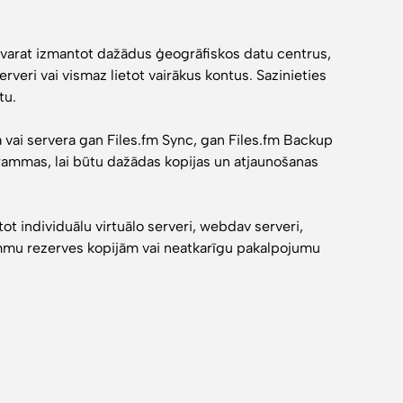
s varat izmantot dažādus ģeogrāfiskos datu centrus,
erveri vai vismaz lietot vairākus kontus. Sazinieties
tu.
 vai servera gan Files.fm Sync, gan Files.fm Backup
rammas, lai būtu dažādas kopijas un atjaunošanas
ot individuālu virtuālo serveri, webdav serveri,
ammu rezerves kopijām vai neatkarīgu pakalpojumu