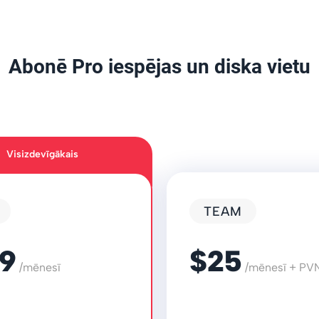
Abonē Pro iespējas un diska vietu
Visizdevīgākais
TEAM
,9
$25
/mēnesī
/mēnesī + PV