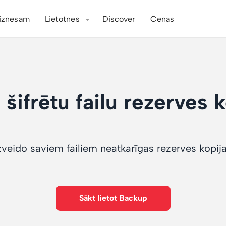
iznesam
Lietotnes
Discover
Cenas
šifrētu failu rezerves k
zveido saviem failiem neatkarīgas rezerves kopij
Sākt lietot Backup