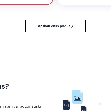
Apskati citus plānus
as?
rammām var automātiski