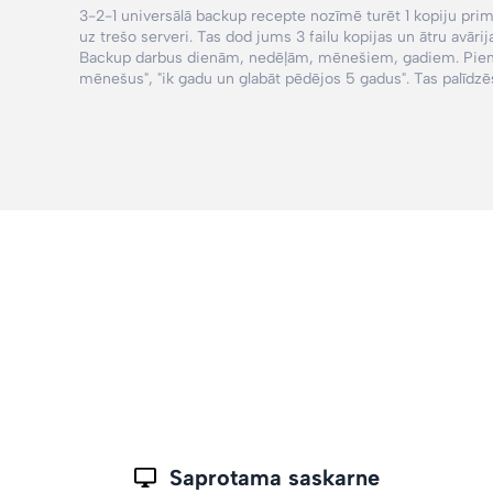
3-2-1 universālā backup recepte nozīmē turēt 1 kopiju primār
uz trešo serveri. Tas dod jums 3 failu kopijas un ātru avār
Backup darbus dienām, nedēļām, mēnešiem, gadiem. Pi
mēnešus",
"ik gadu un glabāt pēdējos 5 gadus"
. Tas palīd
Saprotama saskarne