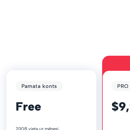
Pamata konts
PRO
Free
$9
20GB vieta uz mēnesi