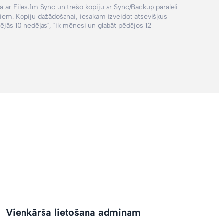
ja ar Files.fm Sync un trešo kopiju ar Sync/Backup paralēli
oriem. Kopiju dažādošanai, iesakam izveidot atsevišķus
dējās 10 nedēļas", "ik mēnesi un glabāt pēdējos 12
Vienkārša lietošana adminam