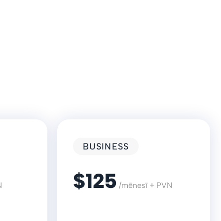
BUSINESS
$125
N
/mēnesī + PVN