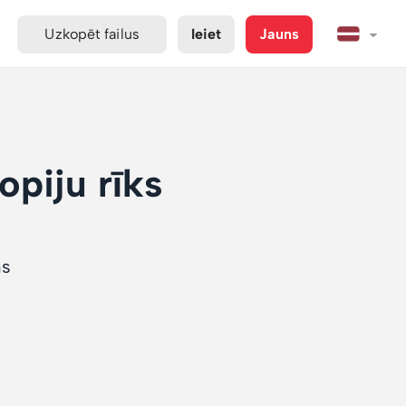
Uzkopēt failus
Ieiet
Jauns
opiju rīks
as