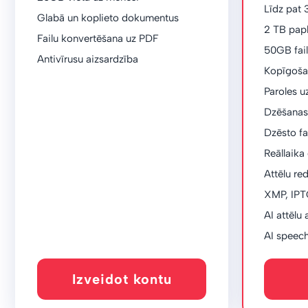
Līdz pat 
Glabā un koplieto dokumentus
2 TB pap
Failu konvertēšana uz PDF
50GB fail
Antivīrusu aizsardzība
Kopīgoša
Paroles uz
Dzēšanas
Dzēsto fa
Reāllaik
Attēlu re
XMP, IPTC
AI attēlu
AI speech
Izveidot kontu