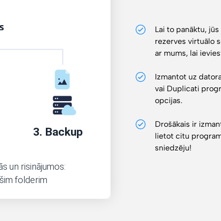
Lai to panāktu, jū
rezerves virtuālo s
ar mums, lai ievies
Izmantot uz datora
vai Duplicati prog
opcijas.
Drošākais ir izmant
lietot citu progr
sniedzēju!