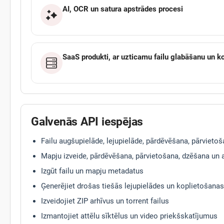
AI, OCR un satura apstrādes procesi
SaaS produkti, ar uzticamu failu glabāšanu un k
Galvenās API iespējas
Failu augšupielāde, lejupielāde, pārdēvēšana, pārvieto
Mapju izveide, pārdēvēšana, pārvietošana, dzēšana un
Izgūt failu un mapju metadatus
Ģenerējiet drošas tiešās lejupielādes un koplietošanas
Izveidojiet ZIP arhīvus un torrent failus
Izmantojiet attēlu sīktēlus un video priekšskatījumus