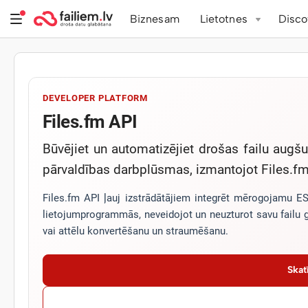
Biznesam
Lietotnes
Disco
DEVELOPER PLATFORM
Files.fm API
Būvējiet un automatizējiet drošas failu augš
pārvaldības darbplūsmas, izmantojot Files.f
Files.fm API ļauj izstrādātājiem integrēt mērogojamu ES
lietojumprogrammās, neveidojot un neuzturot savu failu g
vai attēlu konvertēšanu un straumēšanu.
Skat