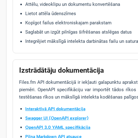
Attēlu, videoklipu un dokumentu konvertēšana
Lietot attēla ūdenszīmes
Kopīgot failus elektroniskajam parakstam
Saglabāt un izgūt pilnīgas šifrēšanas atslēgas datus
Integrējiet mākslīgā intelekta darbinātas failu un sat
Izstrādātāju dokumentācija
Files.fm API dokumentācijā ir iekļauti galapunktu apraksti
piemēri. OpenAPI specifikāciju var importēt tādos rīkos
testēšanas rīkos un mākslīgā intelekta kodēšanas palīgo
Interaktīvā API dokumentācija
Swagger UI (OpenAPI explorer)
OpenAPI 3.0 YAML specifikācija
Pilna Markdown API atsauce