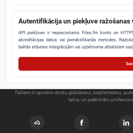
Autentifikācija un piekļuve ražošanas 
API piekļuvei ir nepieciešams Files.fm konts un HTTPS. 
akreditācijas datus vai pierakstīšanās metodes. Ražo
baltās etiķetes integrācijām vai uzņēmuma atbalstam sazi
Saz
Failiem.lv apvieno drošu glabāšanu, koplietošanu, publ
failus un paātrinātu profesio