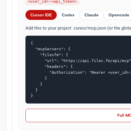
.
<user_id>:<api_token>
Cursor IDE
Codex
Claude
Opencode
Add this to your project .cursor/mcp.json (or the glob
{

  "mcpServers": {

    "filesfm": {

      "url": "https://api.files.fm/api/mcp"
      "headers": {

        "Authorization": "Bearer <user_id>:
      }

    }

  }

}
Full M