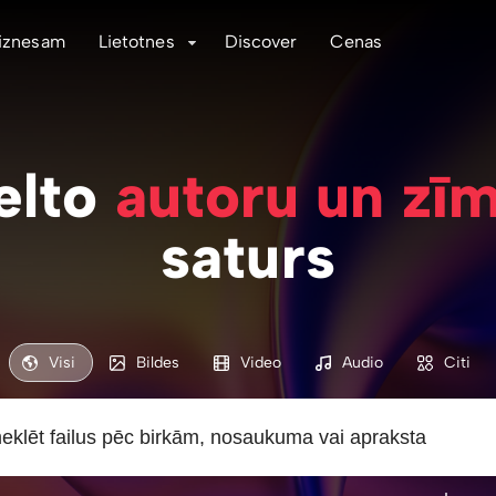
iznesam
Lietotnes
Discover
Cenas
elto
autoru un zī
saturs
Visi
Bildes
Video
Audio
Citi