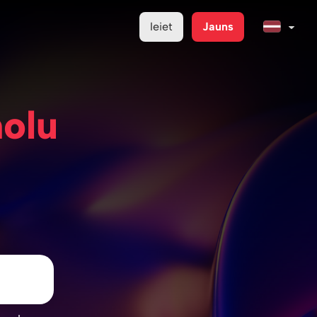
Ieiet
Jauns
molu