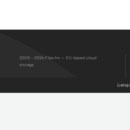
2008 - 2026
Files.fm — EU-based cloud
storage
Failiem.lv apvieno drošu glabāšanu,
Lietoj
koplietošanu, publicēšanu, satura pārvaldību
un mākslīgā intelekta rīkus, lai organizētu
failus un paātrinātu profesionāļu, uzņēmumu
un viņu klientu darbplūsmas.