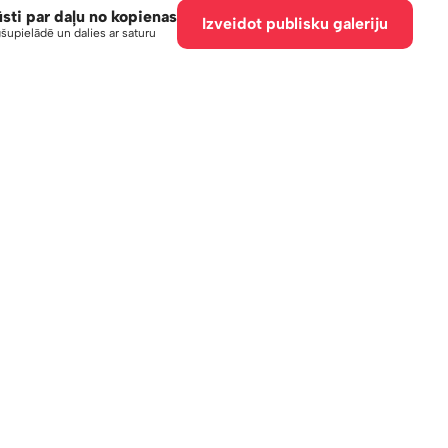
ūsti par daļu no kopienas
Izveidot publisku galeriju
šupielādē un dalies ar saturu