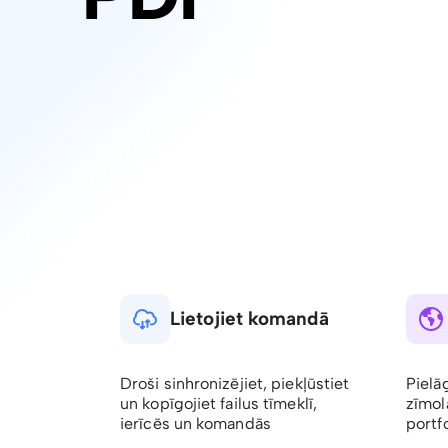
Lietojiet komandā
Droši sinhronizējiet, piekļūstiet
Pielā
un kopīgojiet failus tīmeklī,
zīmol
ierīcēs un komandās
portfo