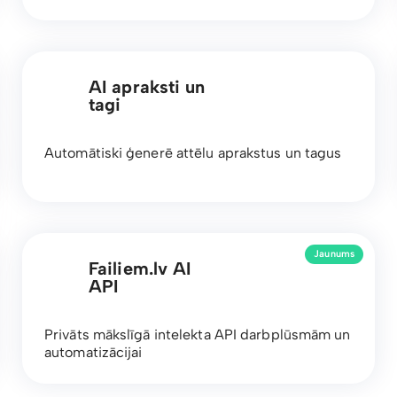
AI apraksti un
tagi
Automātiski ģenerē attēlu aprakstus un tagus
Jaunums
Failiem.lv AI
API
Privāts mākslīgā intelekta API darbplūsmām un
automatizācijai