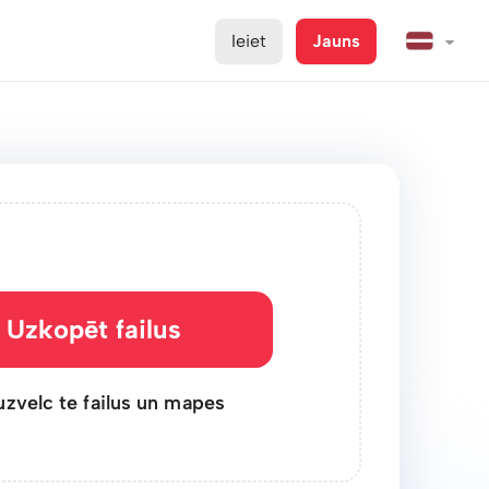
Ieiet
Jauns
Uzkopēt failus
uzvelc te failus un mapes