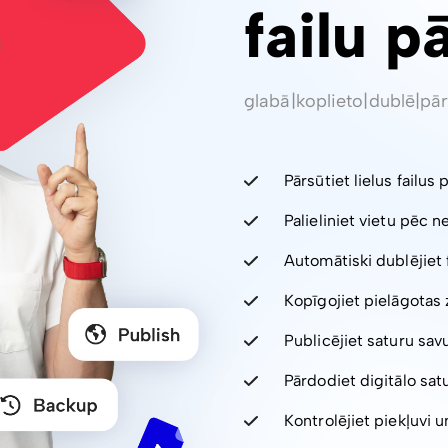
failu p
glabā
|
koplieto
|
dublē
|
pār
Pārsūtiet lielus failus 
Palieliniet vietu pēc 
Automātiski dublējiet 
Kopīgojiet pielāgotas 
Publicējiet saturu sav
Pārdodiet digitālo sa
Kontrolējiet piekļuvi un