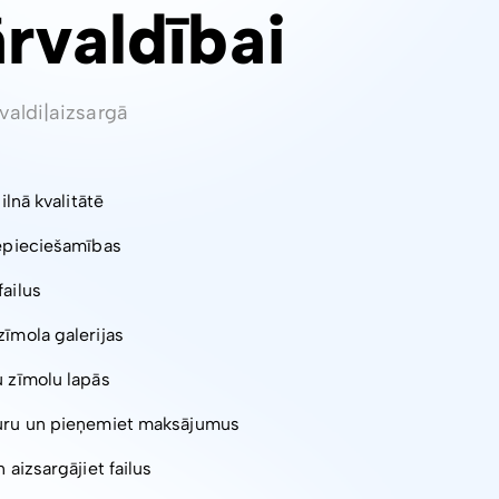
ārvaldībai
valdi
|
aizsargā
pilnā kvalitātē
nepieciešamības
failus
zīmola galerijas
u zīmolu lapās
turu un pieņemiet maksājumus
 aizsargājiet failus