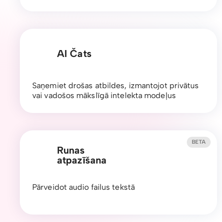
AI Čats
Saņemiet drošas atbildes, izmantojot privātus
vai vadošos mākslīgā intelekta modeļus
BETA
Runas
atpazīšana
Pārveidot audio failus tekstā