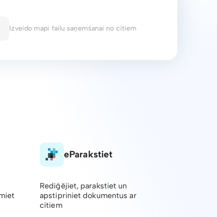
Izveido mapi failu saņemšanai no citiem
eParakstiet
Rediģējiet, parakstiet un
emiet
apstipriniet dokumentus ar
citiem