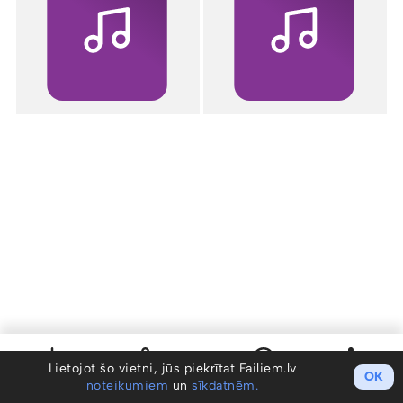
Lietojot šo vietni, jūs piekrītat Failiem.lv
OK
noteikumiem
un
sīkdatnēm.
Saglabāt
Koplietot
Info
Darbības