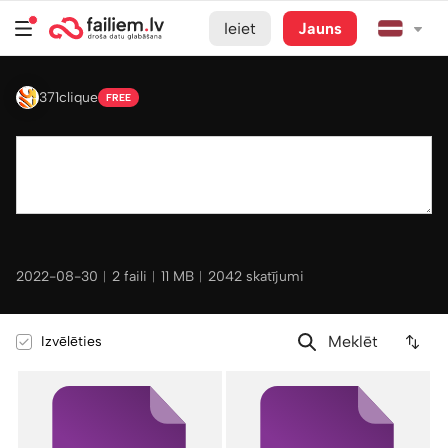
Ieiet
Jauns
371clique
FREE
2022-08-30
︱
2 faili
︱
11 MB
︱
2042 skatījumi
Izvēlēties