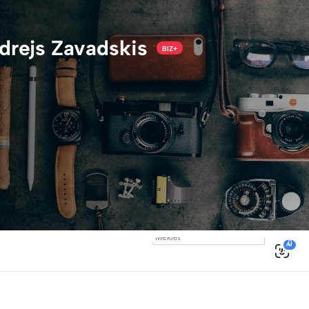
drejs Zavadskis
BIZ+
0
AI