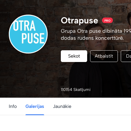
Otrapuse
PRO
Grupa Otra puse dibināta 199
dodas rudens koncerttūrē.
Sekot
Atbalstīt
Da
110154 Skatījumi
Info
Galerijas
Jaunākie