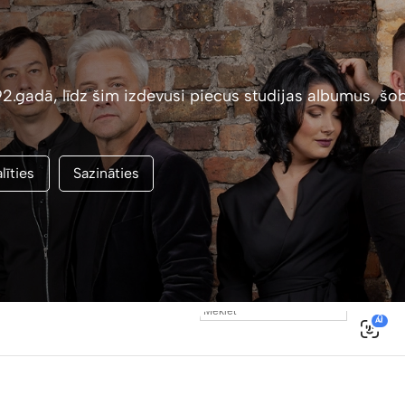
2.gadā, līdz šim izdevusi piecus studijas albumus, šo
līties
Sazināties
0
AI