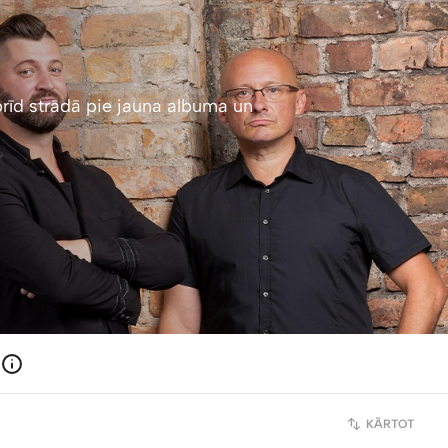
brīd strādā pie jauna albuma un
KĀRTOT