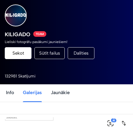
KILIGADO
TEAM
Lieliski fotogrāfu pasākumi jauniešiem!
Sekot
Sūtīt failus
Dalīties
132981 Skatījumi
Info
Galerijas
Jaunākie
0
AI