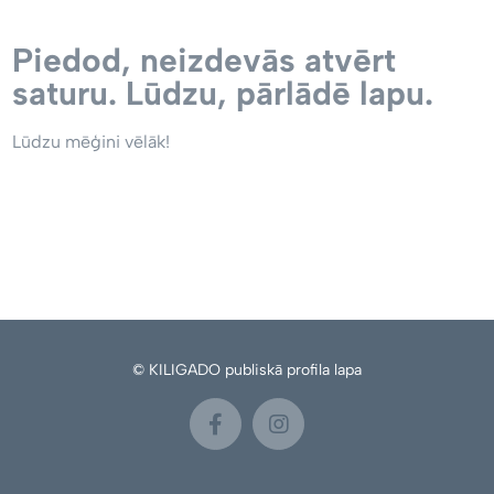
Piedod, neizdevās atvērt
saturu. Lūdzu, pārlādē lapu.
Lūdzu mēģini vēlāk!
© KILIGADO publiskā profila lapa