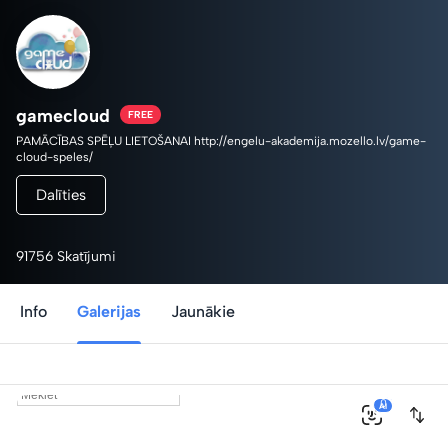
gamecloud
FREE
PAMĀCĪBAS SPĒĻU LIETOŠANAI http://engelu-akademija.mozello.lv/game-
cloud-speles/
Dalīties
91756 Skatījumi
Info
Galerijas
Jaunākie
0
AI