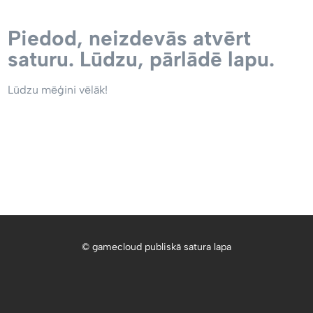
Piedod, neizdevās atvērt
saturu. Lūdzu, pārlādē lapu.
Lūdzu mēģini vēlāk!
© gamecloud publiskā satura lapa