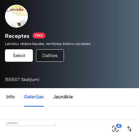
Receptes
FREE
Latviešu vēdera baudas. Iemīļotas ēdienu receptes.
Sekot
Dalīties
155507 Skatījumi
Info
Galerijas
Jaunākie
0
AI