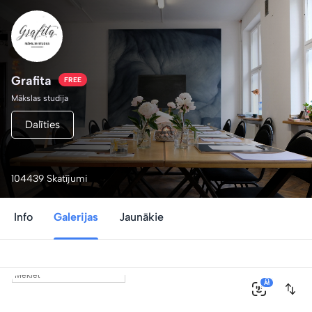
Grafita
FREE
Mākslas studija
Dalīties
104439 Skatījumi
Info
Galerijas
Jaunākie
0
AI